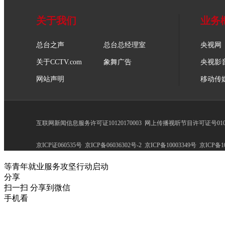
关于我们
业务
总台之声
总台总经理室
央视网
关于CCTV.com
象舞广告
央视影
网站声明
移动传
互联网新闻信息服务许可证10120170003
网上传播视听节目许可证号0102
京ICP证060535号
京ICP备06036302号-2
京ICP备10003349号
京ICP备10
等青年就业服务攻坚行动启动
分享
扫一扫 分享到微信
手机看