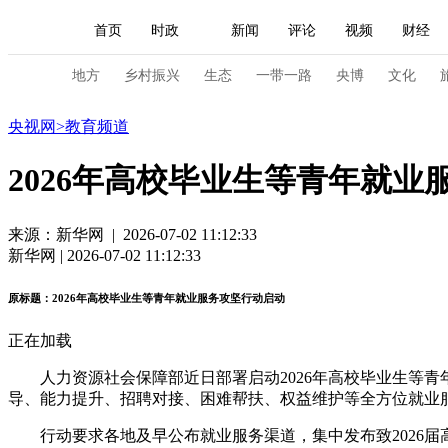
首页
时政
新闻
评论
视频
财经
人民领袖习近平
直播
海外频道
片库
iPanda
栏目大全
联播+
English
中国领导人
节目单
Монгол
听音
央视快评
微视频
习
地方
乡村振兴
生态
一带一路
央博
文化
教育
央视网
>
教育频道
总台春晚
网络春晚
共产党员网
秧纪录
2026年高校毕业生等青年就业
新闻
国内
国际
评论
经济
军事
来源：新华网 | 2026-07-02 11:12:33
新华网 | 2026-07-02 11:12:33
人民领袖习近平
联播+
热解读
天天学习
原标题：2026年高校毕业生等青年就业服务攻坚行动启动
视频
小央视频
小央直播
直播中国
熊猫
正在加载
现场
前线
比划
快看
蓝海中国
新兵
人力资源社会保障部近日部署启动2026年高校毕业生等青
体育
直播
竞猜
2026年世界杯
2026年
导、能力提升、招聘对接、困难帮扶、权益维护等全方位就业
VIP会员
CCTV奥林匹克频道
生活体育大会
行动要求各地及早公布就业服务渠道，集中发布致2026届