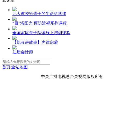
北大教授给孩子的生命科学课
“目”浴阳光 预防近视系列课程
全国家庭亲子阅读线上培训课程
【凯叔讲故事】声律启蒙
注册会计师
首页
|
全站地图
京ICP备10003349号-1
中央广播电视总台
央视网
版权所有