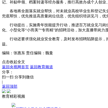
记、补贴申领、档案转递等经办服务，推行高效办成个人创业、
财经
教育
乡村振兴
生态环境
一带一路
各地将全面落实就业帮扶，对未就业高校毕业生和登记失业青
兜底帮扶，优先推送高质量岗位信息，优先组织培训见习，优
大国智造
大国展会
大国保险
云顶对话
行动提出，实施青年技能提升行动，推进百万就业见习岗位
化、小型化等“小而美”“专而精”的招聘活动，加大直播带岗力
行动还要求强化就业安全教育，及时发布招聘陷阱提示，持
益。
CCTV.节目官网
直播
节目单
栏目
片库
编辑：张惠东
责任编辑：魏曼
点击收起全文
返回央视网首页
返回教育频道
分享：
扫一扫 分享到微信
|
返回顶部
教育精彩视频