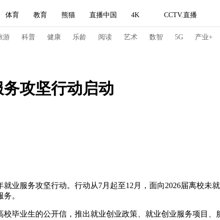
体育
教育
熊猫
直播中国
4K
CCTV.直播
式妙语
主持人
下载央视影音
热解读
天天学习
旅游
科普
健康
乐龄
阅读
艺术
数智
5G
产业+
纪录片网
国家大剧院
大型活动
服务攻坚行动启动
科技
法治
文娱
人物
公益
图片
习式妙语
央视快评
央视网评
光华锐评
锋面
频道
VR/AR
4K专区
全景新闻
请入列
人生第一次
人生第二次
年就业服务攻坚行动。行动从7月起至12月，面向2026届离校
冬奥会
CBA
NBA
中超
国足
国际足球
网球
综
服务。
体育江湖
文化体育
冰雪道路
足球道路
高校毕业生的公开信，推出就业创业政策、就业创业服务项目、服