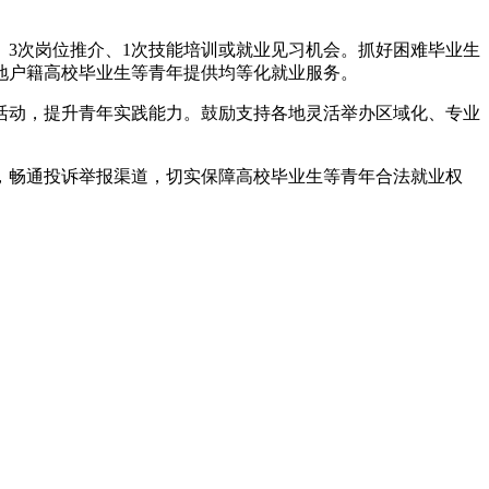
。
艺术
汽车
数智
5G
产业+
3次岗位推介、1次技能培训或就业见习机会。抓好困难毕业生
地户籍高校毕业生等青年提供均等化就业服务。
时尚
天气
才艺
网展
央央好物
动，提升青年实践能力。鼓励支持各地灵活举办区域化、专业
畅通投诉举报渠道，切实保障高校毕业生等青年合法就业权