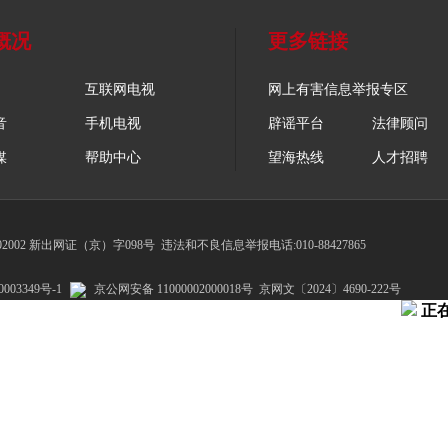
概况
更多链接
互联网电视
网上有害信息举报专区
音
手机电视
辟谣平台
法律顾问
媒
帮助中心
望海热线
人才招聘
002 新出网证（京）字098号
违法和不良信息举报电话:010-88427865
003349号-1
京公网安备 11000002000018号
京网文〔2024〕4690-222号
正