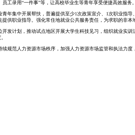
员工录用“一件事”等，让高校毕业生等青年享受便捷高效服务
央博
非遗
文化
旅游
科普
健康
乐龄
阅读
年集中开展帮扶，普遍提供至少1次政策宣介、1次职业指导、
先提供职业指导。强化常住地就业公共服务责任，为求职的非本
云起
超级工厂
智敬中国
全民健康
颜选攻略
海洋
开发计划，推动试点地区开展大学生科技见习，组织就业实训活
度。
续规范人力资源市场秩序，加强人力资源市场监管和执法力度，
热播榜
总台企业白名单