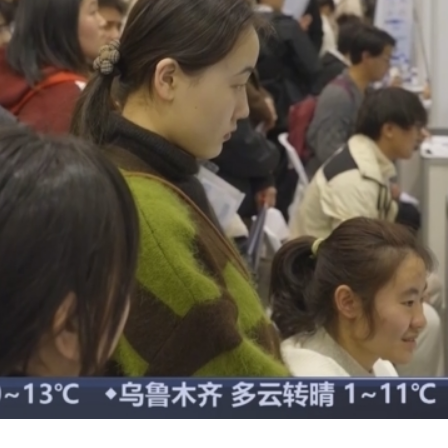
央博
非遗
文化
旅游
科普
健康
乐龄
阅读
云起
超级工厂
智敬中国
全民健康
颜选攻略
海洋
热播榜
总台企业白名单