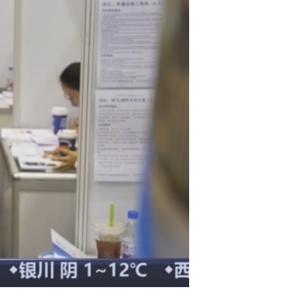
艺术
汽车
数智
5G
产业+
时尚
天气
才艺
网展
央央好物