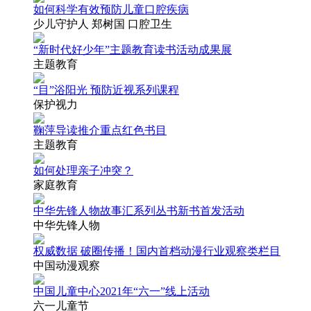
如何科学有效预防儿童口腔疾病
少儿守护人 郑树国 口腔卫生
“新时代好少年”主题教育读书活动成果展
主题教育
“目”浴阳光 预防近视系列课程
保护视力
鞠萍导读推介重点红色书目
主题教育
如何处理亲子冲突？
家庭教育
中华先锋人物故事汇系列丛书新书首发活动
中华先锋人物
权威数据 破圈传播！国内首档动漫行业观察类栏目
中国动漫观察
中国儿童中心2021年“六一”线上活动
六一儿童节