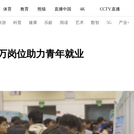
体育
教育
熊猫
直播中国
4K
CCTV.直播
式妙语
主持人
下载央视影音
热解读
天天学习
旅游
科普
健康
乐龄
阅读
艺术
数智
5G
产业+
纪录片网
国家大剧院
大型活动
0万岗位助力青年就业
科技
法治
文娱
人物
公益
图片
习式妙语
央视快评
央视网评
光华锐评
锋面
频道
VR/AR
4K专区
全景新闻
请入列
人生第一次
人生第二次
冬奥会
CBA
NBA
中超
国足
国际足球
网球
综
体育江湖
文化体育
冰雪道路
足球道路