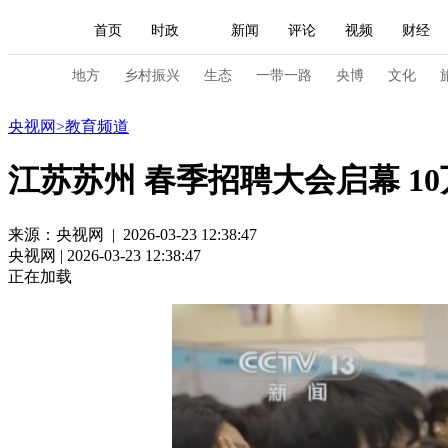
首页
时政
新闻
评论
视频
财经
人民领袖习近平
直播
海外频道
片库
iPanda
栏目大全
联播+
English
中国领导人
节目单
Монгол
听音
央视快评
微视频
习
地方
乡村振兴
生态
一带一路
央博
文化
教育
央视网
>
教育频道
总台春晚
网络春晚
共产党员网
秧纪录
江苏苏州 春季招聘大会启幕 1
新闻
国内
国际
评论
经济
军事
来源：央视网 | 2026-03-23 12:38:47
央视网 | 2026-03-23 12:38:47
人民领袖习近平
联播+
热解读
天天学习
正在加载
视频
小央视频
小央直播
直播中国
熊猫
现场
前线
比划
快看
蓝海中国
新兵
体育
直播
竞猜
2026年世界杯
2026年
VIP会员
CCTV奥林匹克频道
生活体育大会