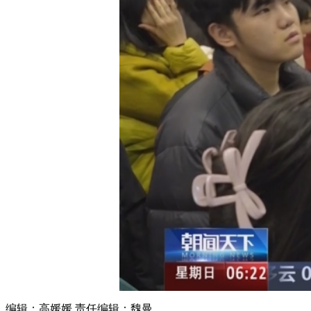
财经
教育
乡村振兴
生态环境
一带一路
大国智造
大国展会
大国保险
云顶对话
CCTV.节目官网
直播
节目单
栏目
片库
编辑：高媛媛
责任编辑：魏曼