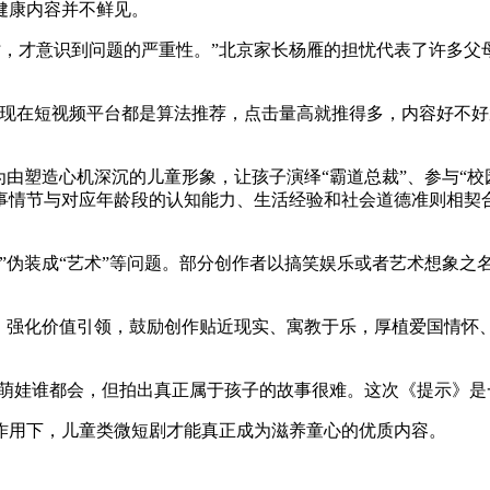
健康内容并不鲜见。
央博
非遗
文化
旅游
科普
健康
乐龄
阅读
时，才意识到问题的严重性。”北京家长杨雁的担忧代表了许多父
云起
超级工厂
智敬中国
全民健康
颜选攻略
海洋
在短视频平台都是算法推荐，点击量高就推得多，内容好不好
由塑造心机深沉的儿童形象，让孩子演绎“霸道总裁”、参与“校
事情节与对应年龄段的认知能力、生活经验和社会道德准则相契
热播榜
总台企业白名单
伪装成“艺术”等问题。部分创作者以搞笑娱乐或者艺术想象之
。
强化价值引领，鼓励创作贴近现实、寓教于乐，厚植爱国情怀
萌娃谁都会，但拍出真正属于孩子的故事很难。这次《提示》是
用下，儿童类微短剧才能真正成为滋养童心的优质内容。