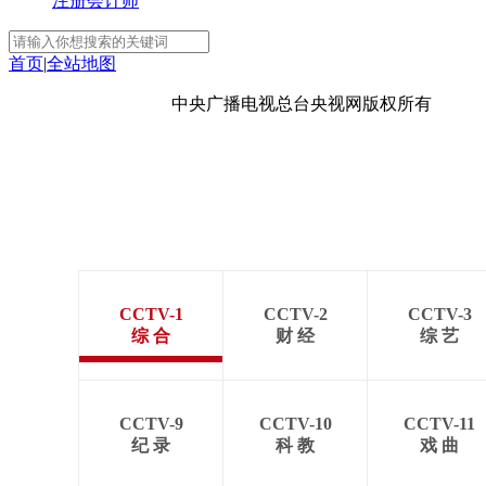
注册会计师
首页
|
全站地图
京ICP备10003349号-1
中央广播电视总台
央视网
版权所有
CCTV-1
CCTV-2
CCTV-3
综 合
财 经
综 艺
CCTV-9
CCTV-10
CCTV-11
纪 录
科 教
戏 曲