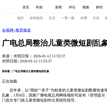
首页
时政
新闻
评论
视频
财经
人民领袖习近平
直播
海外频道
片库
iPanda
栏目大全
联播+
English
中国领导人
节目单
Монгол
听音
央视快评
微视频
习
地方
乡村振兴
生态
一带一路
央博
文化
教育
央视网
>
教育频道
总台春晚
网络春晚
共产党员网
秧纪录
广电总局整治儿童类微短剧乱
新闻
国内
国际
评论
经济
军事
来源：光明日报 | 2026-01-12 11:55:37
光明日报 | 2026-01-12 11:55:37
人民领袖习近平
联播+
热解读
天天学习
原标题：广电总局整治儿童类微短剧乱象
视频
小央视频
小央直播
直播中国
熊猫
正在加载
现场
前线
比划
快看
蓝海中国
新兵
近年来，以“萌娃”“亲子”为标签的儿童类微短剧数量快速
体育
直播
竞猜
2026年世界杯
2026年
乱象，1月8日，国家广播电视总局网络视听司发布《管理提
门首次专门就儿童类微短剧作出系统性指导。
VIP会员
CCTV奥林匹克频道
生活体育大会