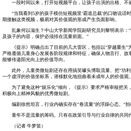
一段时间以来，打开短视频平台，让孩子出演的出格、不
财经
教育
乡村振兴
生态环境
一带一路
“当我看到5岁的孩子模仿短视频里‘霸道总裁’的口吻说话
期接触这类视频，极易对其价值观的形成产生负面影响。
大国智造
大国展会
大国保险
云顶对话
乱象何以滋生？中山大学新闻学院副研究员刘黎明表示：“现
及孩子的内容，保护必须排在流量前面。”
《提示》明确点出了目前的几大雷区，包括以“穿越重生”为
严格遵循儿童身心发展各阶段规律和特征，确保人物言行、故
CCTV.节目官网
直播
节目单
栏目
片库
能够传递阳光向上的价值导向。
此外，儿童类微短剧还存在用搞笑噱头博取流量、把“功利”
一个虚浮的价值坐标系，潜移默化地扭曲着未成年人的价值观
为了避免这种“娱乐化”倾向，《提示》要求严格审核把关，
积极向上精神风貌的优秀微短剧。
编剧徐然坦言，行业内确实存在“卷流量”的浮躁心态。“拍
童年不是流量的筹码。只有在政策引导与行业自律的共同作
（记者 牛梦笛）