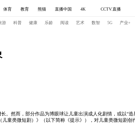
体育
教育
熊猫
直播中国
4K
CCTV.直播
式妙语
主持人
下载央视影音
热解读
天天学习
旅游
科普
健康
乐龄
阅读
艺术
数智
5G
产业+
纪录片网
国家大剧院
大型活动
象
科技
法治
文娱
人物
公益
图片
习式妙语
央视快评
央视网评
光华锐评
锋面
频道
VR/AR
4K专区
全景新闻
请入列
人生第一次
人生第二次
增长。然而，部分作品为博眼球让儿童出演成人化剧情，或以“造
冬奥会
CBA
NBA
中超
国足
国际足球
网球
综
示（儿童类微短剧）》（以下简称《提示》），对儿童类微短剧创
体育江湖
文化体育
冰雪道路
足球道路