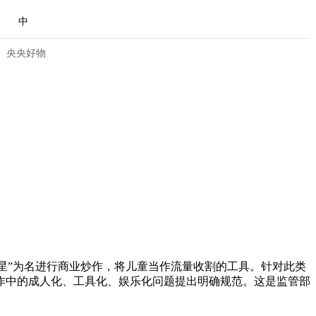
中
央央好物
星”为名进行商业炒作，将儿童当作流量收割的工具。针对此类
合体育
亚冬会
作中的成人化、工具化、娱乐化问题提出明确规范。这是监管部