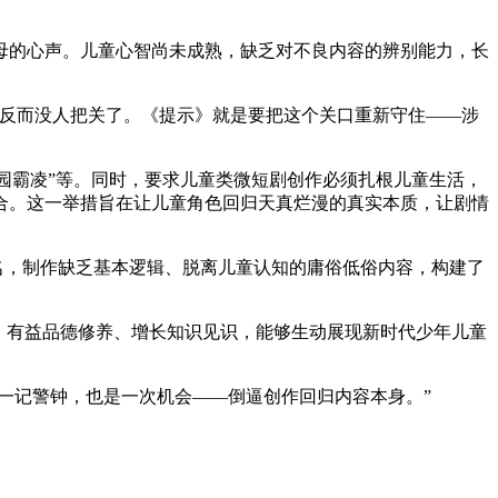
艺术
汽车
数智
5G
产业+
母的心声。儿童心智尚未成熟，缺乏对不良内容的辨别能力，长
时尚
天气
才艺
网展
央央好物
反而没人把关了。《提示》就是要把这个关口重新守住——涉
园霸凌”等。同时，要求儿童类微短剧创作必须扎根儿童生活，
合。这一举措旨在让儿童角色回归天真烂漫的真实本质，让剧情
名，制作缺乏基本逻辑、脱离儿童认知的庸俗低俗内容，构建了
、有益品德修养、增长知识见识，能够生动展现新时代少年儿童
一记警钟，也是一次机会——倒逼创作回归内容本身。”