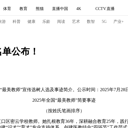
体育
教育
熊猫
直播中国
4K
CCTV.直播
式妙语
主持人
下载央视影音
热解读
天天学习
旅游
科普
健康
乐龄
阅读
艺术
数智
5G
产业+
纪录片网
国家大剧院
大型活动
名单公布！
科技
法治
文娱
人物
公益
图片
习式妙语
央视快评
央视网评
光华锐评
锋面
频道
VR/AR
4K专区
全景新闻
“最美教师”宣传选树人选及事迹简介。公示时间：2025年7月
请入列
人生第一次
人生第二次
2025年全国“最美教师”简要事迹
（按姓氏笔画排序）
冬奥会
CBA
NBA
中超
国足
国际足球
网球
综
虹口区密云学校教师。她扎根教育36年，深耕融合教育25年，践
体育江湖
文化体育
冰雪道路
足球道路
构建“识才”“育才”专业支持体系，创建医教结合“四环节”工作范