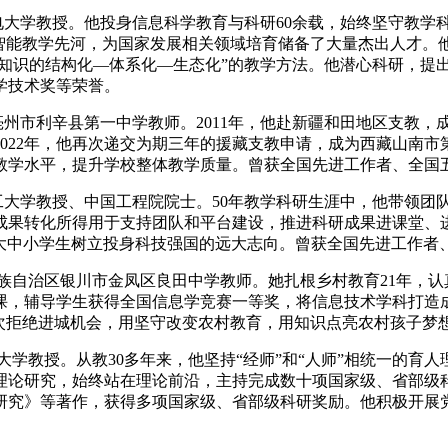
邮电大学教授。他投身信息科学教育与科研60余载，始终坚守教
智能教学先河，为国家发展相关领域培育储备了大量杰出人才。他
知识的结构化—体系化—生态化”的教学方法。他潜心科研，提出
学技术奖等荣誉。
省亳州市利辛县第一中学教师。2011年，他赴新疆和田地区支教
022年，他再次递交为期三年的援藏支教申请，成为西藏山南
教学水平，提升学校整体教学质量。曾获全国先进工作者、全国
理工大学教授、中国工程院院士。50年教学科研生涯中，他带领
成果转化所得用于支持团队和平台建设，推进科研成果进课堂、
励大中小学生树立投身科技强国的远大志向。曾获全国先进工作者
夏回族自治区银川市金凤区良田中学教师。她扎根乡村教育21年，
课，辅导学生获得全国信息学竞赛一等奖，将信息技术学科打造成
次拒绝进城机会，用坚守改变农村教育，用知识点亮农村孩子梦想
民大学教授。从教30多年来，他坚持“经师”和“人师”相统一的
论研究，始终站在理论前沿，主持完成数十项国家级、省部级科
研究》等著作，获得多项国家级、省部级科研奖励。他积极开展