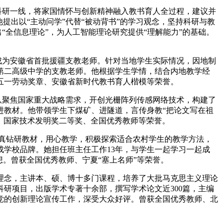
学科研一线，将家国情怀与创新精神融入教书育人全过程，建议并
提出以“主动问学”代替“被动背书”的学习观念，坚持科研与教
“全信息理论”，为人工智能理论研究提供“理解能力”的基础。
，成为安徽省首批援疆支教老师。针对当地学生实际情况，因地制
市第二高级中学的支教老师。他根据学生学情，结合内地教学经
五一劳动奖章、安徽省新时代教书育人楷模等荣誉。
团队聚焦国家重大战略需求，开创光栅阵列传感网络技术，构建了
进教材。他带领学生下煤矿、进隧道，言传身教“把论文写在祖
、国家技术发明奖二等奖、全国优秀教师等荣誉。
认真钻研教材，用心教学，积极探索适合农村学生的教学方法，
学校品牌。她担任班主任工作13年，与学生一起学习一起成
。曾获全国优秀教师、宁夏“塞上名师”等荣誉。
育人理念，主讲本、硕、博十多门课程，培养了大批马克思主义理论
研项目，出版学术专著十余部，撰写学术论文近300篇，主编
党的创新理论宣传工作，深受大众好评。曾获全国优秀教师、北