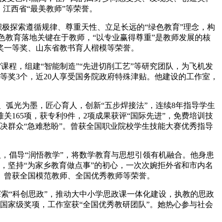
、江西省“最美教师”等荣誉。
积极探索遵循规律、尊重天性、立足长远的“绿色教育”理念，构
色教育落地关键在于教师，“以专业赢得尊重”是教师发展的核
奖一等奖、山东省教书育人楷模等荣誉。
课程，组建“智能制造”“先进切削工艺”等研究团队，为飞机发
等奖3个，近20人享受国务院政府特殊津贴。他建设的工作室，
、弧光为墨，匠心育人，创新“五步焊接法”，连续8年指导学生
165项，获专利9件，2项成果获评“国际先进”，免费培训技
解决群众“急难愁盼”。曾获全国职业院校学生技能大赛优秀指导
人，倡导“润悟教学”，将数学教育与思想引领有机融合。他身患
，坚持“为家乡教育做点事”的初心，一次次婉拒外省和市内名
。曾获全国模范教师、全国优秀教师等荣誉。
探索“科创思政”，推动大中小学思政课一体化建设，执教的思政
个国家级奖项，工作室获“全国优秀教研团队”。她热心参与社会