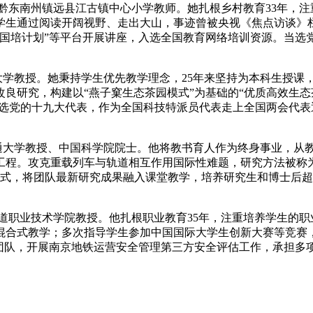
州省黔东南州镇远县江古镇中心小学教师。她扎根乡村教育33年，
学生通过阅读开阔视野、走出大山，事迹曾被央视《焦点访谈》
在“国培计划”等平台开展讲座，入选全国教育网络培训资源。当
林大学教授。她秉持学生优先教学理念，25年来坚持为本科生授
良研究，构建以“燕子窠生态茶园模式”为基础的“优质高效生态
当选党的十九大代表，作为全国科技特派员代表走上全国两会代
。
交通大学教授、中国科学院院士。他将教书育人作为终身事业，从
工程。攻克重载列车与轨道相互作用国际性难题，研究方法被称为
模式，将团队最新研究成果融入课堂教学，培养研究生和博士后超
京铁道职业技术学院教授。他扎根职业教育35年，注重培养学生的
混合式教学；多次指导学生参加中国国际大学生创新大赛等竞赛
新团队，开展南京地铁运营安全管理第三方安全评估工作，承担多