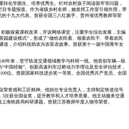
注重转化学困生、培养优秀生。针对农村孩子阅读面窄等问题，
栏目专题报道。作为省级乡村名师，她发挥工作室引领作用，带
选党的十九大代表。曾获全国三八红旗手、贵州省优秀教师等荣
课，积极探索课程改革，开设网络课堂，注重学生综合发展，主编
茶园建设模式”，形成了“做给农民看、领着农民干、带着农民
表通道，介绍科技助农兴农富农故事。曾获第十一届中国青年女
教40年来，坚守轨道交通领域教学与科研一线。他首创车辆—轨
“中国经验”。创新高速列车过桥动力学理论及安全评估技术，
100位。曾获国家科技进步奖一等奖、全国优秀共产党员、全国
职业荣誉感和工匠精神。他担任专业负责人，主持制定铁道信号
，3次获全国金奖，提升教学和人才培养质量。他主动服务交通
项上海铁路局科研课题。曾获江苏教师年度人物等荣誉。