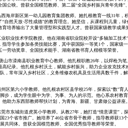
全国公映。曾获全国模范教师、第二届“全国乡村振兴青年先锋”
青岛西海岸新区第一幼儿园教育集团教师。她扎根教育一线31年，
“自然天放·尽性成德”的教育理念。她坚信，从课程到儿童，绿
教育培养输出了大量管理型和实践型人才。曾获国家级教学成果
工业职业技术学院教授。他在湖南省职业院校开设“多轴加工技术”
，指导学生参加各类技能比赛，其中获国际一等奖1个，国家级一
五一劳动奖章、全国技术能手、湖南省教书育人楷模等荣誉。
省唐山市滦南县职业教育中心教师。他扎根职教26年，以焊枪为笔
最高纪录。他扎根乡村沃土，赋能乡村振兴，助力企业攻克技术难关
服务队，常年深入乡村社区，义务维修农机具及生活用具数千件，
蓟州区第六小学教师。他扎根农村区县学校25年，探索以“数”育
脚步，成为学生眼中为学、为事、为人的示范。他心系农村教育
。他助力东西部教师帮扶计划，为青海、新疆、甘肃做公益讲座
东莞市东城街道虎英小学教师。从教27年，她打造“情意课堂”，
23个省市推广。她培养了46位省市骨干教师，指导教师获13
政发展共同体。曾获全国模范教师、全国优秀指导教师等荣誉。