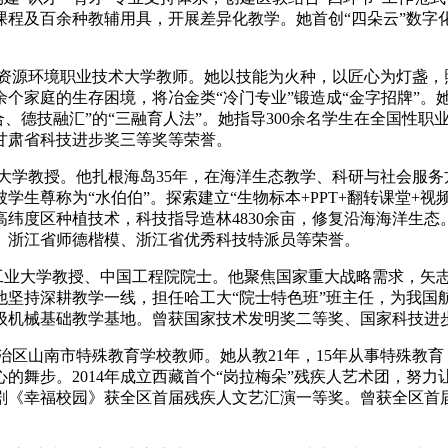
课程及百余种教辅用具，开展差异化教学。她首创“四朵云”数
央博
非遗
文化
旅游
科普
健康
乐龄
阅读
云起
超级工厂
智敬中国
全民健康
颜选攻略
海洋
州资源环境职业技术大学教师。她以技能为火种，以匠心为灯盏，
个家庭的生存困境，将冶金类“冷门专业”锻造成“金字招牌”。她
合、德技融汇”的“三融育人法”。她指导300余名学生在全国性职
甘肃省科技进步奖三等奖等荣誉。
洋大学教授。他扎根海岛35年，在海洋生态教学、科研与社会服
热播榜
总台企业白名单
生尊称为“水伯伯”。探索建立“生物标本+PPT+翻转课堂+视
度区种植技术，科技指导造林4830余亩，修复沿海海洋生态。他
、浙江省师德楷模、浙江省优秀科技特派员等荣誉。
滨工业大学教授、中国工程院院士。他聚焦国家重大战略需求，矢
他坚持深耕教学一线，担任哈工大“院士特色班”班主任，为我国
级机械基础教学基地。曾获国家技术发明奖二等奖、国家科技进
自治区山南市特殊教育学校教师。她从教21年，15年从事特殊教
舞步。2014年成立西藏首个“岗拉梅朵”残疾人艺术团，努力
景剧《幸福校园》获全区首届残疾人文艺汇演一等奖。曾获全区