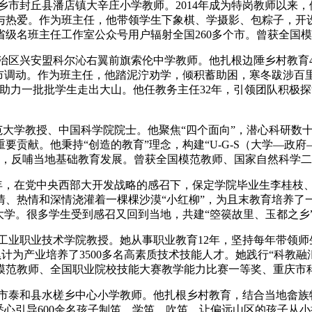
乡市封丘县潘店镇大辛庄小学教师。2014年成为特岗教师以来，
着与热爱。作为班主任，他带领学生下象棋、学摄影、包粽子，
省级名班主任工作室公众号用户辐射全国260多个市。曾获全国模
自治区兴安盟科尔沁右翼前旗索伦中学教师。他扎根边陲乡村教育
市调动。作为班主任，他踏泥泞劝学，倾积蓄助困，寒冬跋涉百
助力一批批学生走出大山。他任教务主任32年，引领团队积极
。
师范大学教授、中国科学院院士。他聚焦“四个面向”，潜心科研
贡献。他秉持“创造的教育”理念，构建“U-G-S（大学—政府
能，反哺当地基础教育发展。曾获全国模范教师、国家自然科学
0年，在党中央西部大开发战略的感召下，保定学院毕业生李桂枝
情、热情和深情浇灌着一棵棵沙漠“小红柳”，为且末教育培养了
大学。很多学生受到感召又回到当地，共建“箜篌故里、玉都之乡
重庆工业职业技术学院教授。她从事职业教育12年，坚持每年带领
累计为产业培养了3500多名高素质技术技能人才。她践行“科教
模范教师、全国职业院校技能大赛教学能力比赛一等奖、重庆市
吉安市泰和县水槎乡中心小学教师。他扎根乡村教育，结合当地畲族
悉心引导600余名孩子制笛、学笛、吹笛，让偏远山区的孩子从