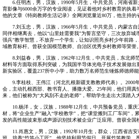
6.任明杰，男，汉族，1990年5月生，中共党员，河南省新
育影像与6000余万字的专业阅读，见证着他对乡村教育的执
他的文章《特岗教师生活记录》全网浏览量近80万，他主持的
7.刘玉忠，男，汉族，1966年5月生，中共党员，内蒙古
同伴相继离去，他以“山里娃需要我”为誓言坚守，三次放弃城
强兵”教学智慧，不放弃一个学生，让知识照亮乡村少年前路，
域教育标杆。曾获全国模范教师、自治区优秀乡村教师等荣誉
8.刘益春，男，汉族，1962年12月生，中共党员，东北
材料等方面取得系列突破，为我国半导体光电子技术发展做出重要
新实验区，覆盖237所中小学，助力数万名师范生锤炼师德师
9.李桂枝、王伟江（河北扎根新疆支教教师代表）。200
会，主动扎根西部、教书育人、播撒大爱。25年间，他们用真
来，他们被称为“大风刮不走的老师”，帮助学生走出大漠踏入
10.杨洋，女，汉族，1988年12月生，中共预备党员，
材，将“企业生产”融入“学校教学”，把“课堂搬到工厂车间”，
发的高性能波束形成声源识别技术被企业广泛应用。曾获全国
11.肖惠文，男，汉族，1992年10月生，群众，江西省
班，培养“竹笛小工匠”。他坚持利用节假日，开展竹笛教学，