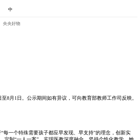
中
央央好物
28日至8月1日。公示期间如有异议，可向教育部教师工作司反映。
合体育
亚冬会
行“每一个特殊需要孩子都应早发现、早支持”的理念，创新实
式，定制“一人一案”，实现医教深度融合，坚持个性化教学。她