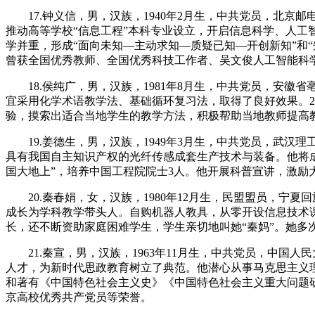
17.钟义信，男，汉族，1940年2月生，中共党员，北京
推动高等学校“信息工程”本科专业设立，开启信息科学、人工
学并重，形成“面向未知—主动求知—质疑已知—开创新知”和“
曾获全国优秀教师、全国优秀科技工作者、吴文俊人工智能科
18.侯纯广，男，汉族，1981年8月生，中共党员，安徽
宜采用化学术语教学法、基础循环复习法，取得了良好效果。2
验，摸索出适合当地学生的教学方法，积极帮助当地教师提高
19.姜德生，男，汉族，1949年3月生，中共党员，武汉
具有我国自主知识产权的光纤传感成套生产技术与装备。他将
国大地上”，培养中国工程院院士3人。他开展科普宣讲，激
20.秦春娟，女，汉族，1980年12月生，民盟盟员，宁
成长为学科教学带头人。自购机器人教具，从零开设信息技术
长，还不断资助家庭困难学生，学生亲切地叫她“秦妈”。她多
21.秦宣，男，汉族，1963年11月生，中共党员，中国人
人才，为新时代思政教育树立了典范。他潜心从事马克思主义理
和著有《中国特色社会主义史》《中国特色社会主义重大问题
京高校优秀共产党员等荣誉。