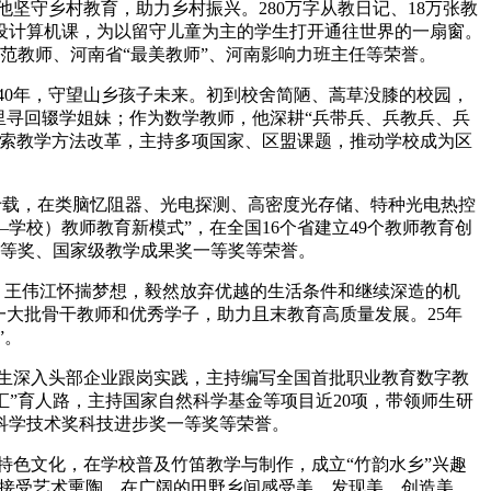
他坚守乡村教育，助力乡村振兴。280万字从教日记、18万张教
开设计算机课，为以留守儿童为主的学生打开通往世界的一扇窗。
范教师、河南省“最美教师”、河南影响力班主任等荣誉。
40年，守望山乡孩子未来。初到校舍简陋、蒿草没膝的校园，
里寻回辍学姐妹；作为数学教师，他深耕“兵带兵、兵教兵、兵
探索教学方法改革，主持多项国家、区盟课题，推动学校成为区
数十载，在类脑忆阻器、光电探测、高密度光存储、特种光电热控
—学校）教师教育新模式”，在全国16个省建立49个教师教育创
二等奖、国家级教学成果奖一等奖等荣誉。
、王伟江怀揣梦想，毅然放弃优越的生活条件和继续深造的机
一大批骨干教师和优秀学子，助力且末教育高质量发展。25年
”。
师生深入头部企业跟岗实践，主持编写全国首批职业教育数字教
融汇”育人路，主持国家自然科学基金等项目近20项，带领师生研
科学技术奖科技进步奖一等奖等荣誉。
特色文化，在学校普及竹笛教学与制作，成立“竹韵水乡”兴趣
小接受艺术熏陶，在广阔的田野乡间感受美、发现美、创造美。