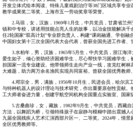
开发立体式绘本阅读、特殊儿童戏剧治疗等38门区域共享专业
财经
教育
乡村振兴
生态环境
一带一路
教学成果奖二等奖、上海市五一劳动奖章等荣誉。
大国智造
大国展会
大国保险
云顶对话
2.马琼，女，汉族，1969年1月生，中共党员，甘肃省兰
镇和中专校，讲述用技能点亮人生的故事，以冶金技能解决千余
任2轮国家“双高计划”专业群负责人，构建“课岗融通、学创融
中国妇女第十三次全国代表大会代表，曾获全国先进工作者、
3.水柏年，男，汉族，1965年5月生，中共党员，浙江海
CCTV.节目官网
直播
节目单
栏目
片库
爱生如子，倾心资助经济困难学生，尽心帮扶学习困难学生，被学
担国家一流专业建设。他带领师生走向产业一线，攻克红树林高纬
大难题，助力两万余名渔民实现共同富裕。曾获全国优秀教师
4.邓宗全，男，满族，1956年10月生，民进会员，哈尔
与特种机器人的设计理论与技术研究，作出重要原创性贡献。
工大师者奋进力量，创建宇航空间机构全国重点实验室、国家
5.古桑曲珍，女，藏族，1982年9月生，中共党员，西藏
方法，以舞蹈为桥，引领特殊孩子在寂静与模糊中踏出震撼人心的
九届全国残疾人艺术汇演西部片区一、二等奖。2024年，情
全区优秀教师等。