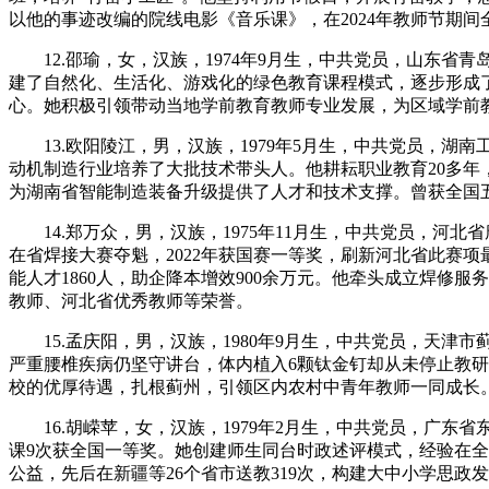
以他的事迹改编的院线电影《音乐课》，在2024年教师节期间
12.邵瑜，女，汉族，1974年9月生，中共党员，山东省
建了自然化、生活化、游戏化的绿色教育课程模式，逐步形成了
心。她积极引领带动当地学前教育教师专业发展，为区域学前
13.欧阳陵江，男，汉族，1979年5月生，中共党员，湖南
动机制造行业培养了大批技术带头人。他耕耘职业教育20多年
为湖南省智能制造装备升级提供了人才和技术支撑。曾获全国
14.郑万众，男，汉族，1975年11月生，中共党员，河北
在省焊接大赛夺魁，2022年获国赛一等奖，刷新河北省此赛项
能人才1860人，助企降本增效900余万元。他牵头成立焊修
教师、河北省优秀教师等荣誉。
15.孟庆阳，男，汉族，1980年9月生，中共党员，天津市
严重腰椎疾病仍坚守讲台，体内植入6颗钛金钉却从未停止教研
校的优厚待遇，扎根蓟州，引领区内农村中青年教师一同成长
16.胡嵘苹，女，汉族，1979年2月生，中共党员，广东省
课9次获全国一等奖。她创建师生同台时政述评模式，经验在全国
公益，先后在新疆等26个省市送教319次，构建大中小学思