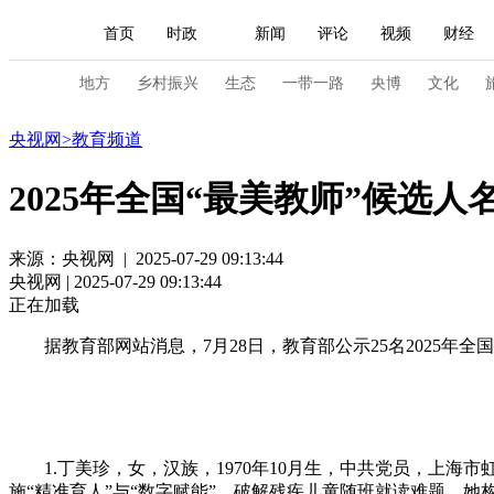
首页
时政
新闻
评论
视频
财经
人民领袖习近平
直播
海外频道
片库
iPanda
栏目大全
联播+
English
中国领导人
节目单
Монгол
听音
央视快评
微视频
习
地方
乡村振兴
生态
一带一路
央博
文化
教育
央视网
>
教育频道
总台春晚
网络春晚
共产党员网
秧纪录
2025年全国“最美教师”候选人
新闻
国内
国际
评论
经济
军事
来源：央视网 | 2025-07-29 09:13:44
央视网 | 2025-07-29 09:13:44
人民领袖习近平
联播+
热解读
天天学习
正在加载
视频
小央视频
小央直播
直播中国
熊猫
据教育部网站消息，7月28日，教育部公示25名2025年全国
现场
前线
比划
快看
蓝海中国
新兵
体育
直播
竞猜
2026年世界杯
2026年
1.丁美珍，女，汉族，1970年10月生，中共党员，上海市
VIP会员
CCTV奥林匹克频道
生活体育大会
施“精准育人”与“数字赋能”，破解残疾儿童随班就读难题。她