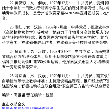
22.黄俊琼，女，侗族，1973年12月生，中共党员，贵
她十余年如一日致力于培养小学生良好的课外阅读习惯，助力
动青年教师成长，是贵州省教育家精神2024年宣讲团成员，
誉。
23.廖红，女，汉族，1969年7月生，中共党员，福建农
《高级植物营养学》等教材。她致力于作物养分高效根系遗传改
赚”的科技帮扶模式，被农民称为“挥着锄头的女科学家”。她
科学家奖、福建省先进工作者、福建省最美科技特派员等荣誉
24.翟婉明，男，汉族，1963年8月生，中共党员，西南
道耦合动力学理论体系，应用于我国铁路提速和高速铁路重点
倡导并推动高铁时速350公里运营。他探索拔尖创新人才培养
五一劳动奖章等荣誉。
25.薄宜勇，男，汉族，1970年11月生，中共党员，南
自动控制等专业教学标准；主持建设精品课程，推广线上线下
强国战略，积极推动校企联合组建“安全第三方咨询”科技创
编辑：高媛媛
责任编辑：魏曼
点击收起全文