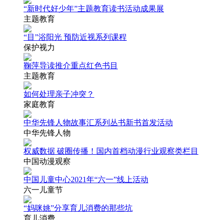
“新时代好少年”主题教育读书活动成果展
主题教育
“目”浴阳光 预防近视系列课程
保护视力
鞠萍导读推介重点红色书目
主题教育
如何处理亲子冲突？
家庭教育
中华先锋人物故事汇系列丛书新书首发活动
中华先锋人物
权威数据 破圈传播！国内首档动漫行业观察类栏目
中国动漫观察
中国儿童中心2021年“六一”线上活动
六一儿童节
“妈咪姚”分享育儿消费的那些坑
育儿消费