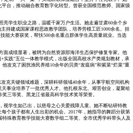
字化平台，推动融合教育数字化转型。曾获全国模范教师、国家级
艺术
汽车
数智
5G
产业+
时尚
天气
才艺
网展
央央好物
照亮学生职业之路，温暖千家万户生活。她走遍甘肃60余个乡
主持建成国家课程思政教学团队，培养劳模工匠1000余名。担
业技能大赛获奖，帮扶500余名重点群体学生高质量就业。当选
务方面成绩显著，被聘为自然资源部海洋生态保护修复专家。他
频+实践”五位一体教学模式，出版全国高校水产类规划教材，承
攻克了困扰渔民养殖10余年的贝类“发瘟病”和紫菜“烂菜”重
志攻克关键领域难题，深耕科研领域40余年，从事宇航空间机构
航天事业培养了一批优秀人才。他扎根东北、艰苦创业，凝聚哈
步奖三等奖、黑龙江省最高科学技术奖等荣誉。
育，视学生如己出，以慈母之心关爱残障儿童。她不断钻研特教
让每个孩子都有人生出彩的机会。2017年，她指导的舞蹈分获第
首届特殊教育教学技能大赛数学组二等奖、全市优秀学科带头人及