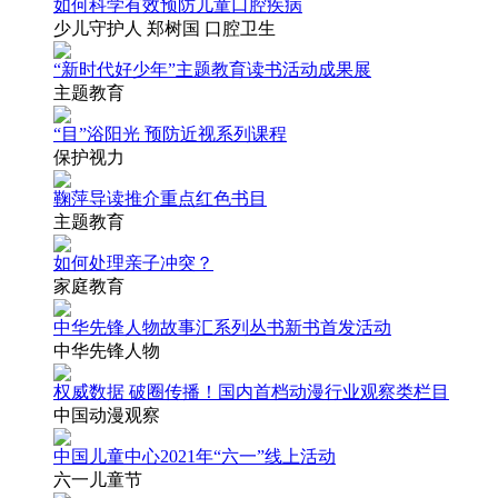
如何科学有效预防儿童口腔疾病
少儿守护人 郑树国 口腔卫生
“新时代好少年”主题教育读书活动成果展
主题教育
“目”浴阳光 预防近视系列课程
保护视力
鞠萍导读推介重点红色书目
主题教育
如何处理亲子冲突？
家庭教育
中华先锋人物故事汇系列丛书新书首发活动
中华先锋人物
权威数据 破圈传播！国内首档动漫行业观察类栏目
中国动漫观察
中国儿童中心2021年“六一”线上活动
六一儿童节