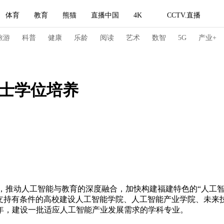
体育
教育
熊猫
直播中国
4K
CCTV.直播
式妙语
主持人
下载央视影音
热解读
天天学习
旅游
科普
健康
乐龄
阅读
艺术
数智
5G
产业+
纪录片网
国家大剧院
大型活动
学士学位培养
科技
法治
文娱
人物
公益
图片
习式妙语
央视快评
央视网评
光华锐评
锋面
频道
VR/AR
4K专区
全景新闻
请入列
人生第一次
人生第二次
推动人工智能与教育的深度融合，加快构建福建特色的“人工智
冬奥会
CBA
NBA
中超
国足
国际足球
网球
综
业。支持有条件的高校建设人工智能学院、人工智能产业学院、未
7年，建设一批适应人工智能产业发展需求的学科专业。
体育江湖
文化体育
冰雪道路
足球道路