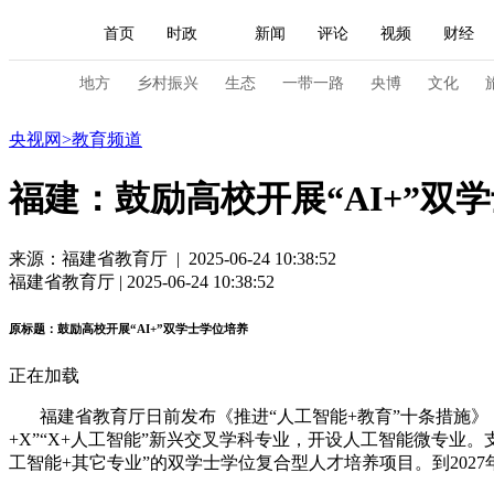
首页
时政
新闻
评论
视频
财经
人民领袖习近平
直播
海外频道
片库
iPanda
栏目大全
联播+
English
中国领导人
节目单
Монгол
听音
央视快评
微视频
习
地方
乡村振兴
生态
一带一路
央博
文化
教育
央视网
>
教育频道
总台春晚
网络春晚
共产党员网
秧纪录
福建：鼓励高校开展“AI+”双
新闻
国内
国际
评论
经济
军事
来源：福建省教育厅 | 2025-06-24 10:38:52
福建省教育厅 | 2025-06-24 10:38:52
人民领袖习近平
联播+
热解读
天天学习
原标题：鼓励高校开展“AI+”双学士学位培养
视频
小央视频
小央直播
直播中国
熊猫
正在加载
现场
前线
比划
快看
蓝海中国
新兵
福建省教育厅日前发布《推进“人工智能+教育”十条措施》，
体育
直播
竞猜
2026年世界杯
2026年
+X”“X+人工智能”新兴交叉学科专业，开设人工智能微专
工智能+其它专业”的双学士学位复合型人才培养项目。到202
VIP会员
CCTV奥林匹克频道
生活体育大会