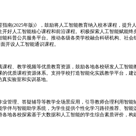
央博
非遗
文化
旅游
科普
健康
乐龄
阅读
云起
超级工厂
智敬中国
全民健康
颜选攻略
海洋
南(2025年版)》，鼓励将人工智能教育纳入校本课程，提升
生开好人工智能核心课程和前沿课程。积极探索人工智能赋能终
智能科普公共服务平台。推动各级各类学校融合科研机构、社会
校全面开设人工智能通识课程。
热播榜
总台企业白名单
课程、教学视频等优质教育资源，鼓励各地各校研发人工智能教
课的优质课程资源体系。支持学校打造智能化实践教学平台，建
虚拟仿真实验室和实训基地。
管理、答疑辅导等教学全场景应用，引导教师合理利用智能辅
能学伴与智能助学系统，为学生提供个性化学习路径推荐、智能
各地各校探索基于大数据和人工智能的学生综合素质评价，构建