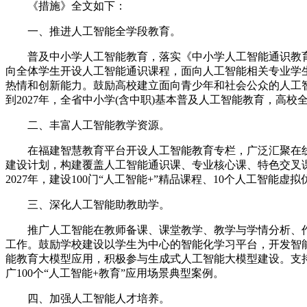
《措施》全文如下：
财经
教育
乡村振兴
生态环境
一带一路
一、推进人工智能全学段教育。
大国智造
大国展会
大国保险
云顶对话
普及中小学人工智能教育，落实《中小学人工智能通识教育指
向全体学生开设人工智能通识课程，面向人工智能相关专业学
热情和创新能力。鼓励高校建立面向青少年和社会公众的人工
到2027年，全省中小学(含中职)基本普及人工智能教育，高
二、丰富人工智能教学资源。
CCTV.节目官网
直播
节目单
栏目
片库
在福建智慧教育平台开设人工智能教育专栏，广泛汇聚在线
建设计划，构建覆盖人工智能通识课、专业核心课、特色交叉
2027年，建设100门“人工智能+”精品课程、10个人工智能
三、深化人工智能助教助学。
推广人工智能在教师备课、课堂教学、教学与学情分析、作业
工作。鼓励学校建设以学生为中心的智能化学习平台，开发智
能教育大模型应用，积极参与生成式人工智能大模型建设。支持
广100个“人工智能+教育”应用场景典型案例。
四、加强人工智能人才培养。