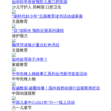
如何科学有效预防儿童口腔疾病
少儿守护人 郑树国 口腔卫生
“新时代好少年”主题教育读书活动成果展
主题教育
“目”浴阳光 预防近视系列课程
保护视力
鞠萍导读推介重点红色书目
主题教育
如何处理亲子冲突？
家庭教育
中华先锋人物故事汇系列丛书新书首发活动
中华先锋人物
权威数据 破圈传播！国内首档动漫行业观察类栏目
中国动漫观察
中国儿童中心2021年“六一”线上活动
六一儿童节