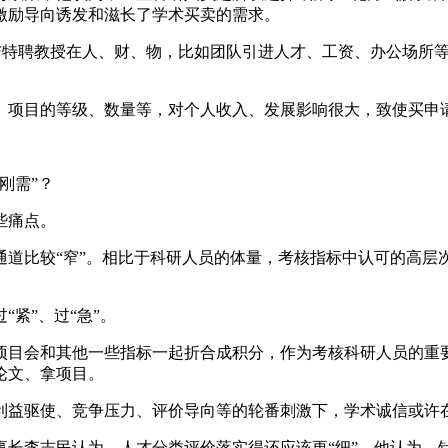
激励导向诱发和滋长了学术买卖的需求。
特聘教授在人、财、物，比如团队引进人才、工资、办公场所等
目的等级、数量等，对个人收入、发展影响很大，致使买申请
刚需”？
些痛点。
比较“窄”。相比于科研人员的体量，考核指标中认可的高层
紧”、过“急”。
目会和其他一些指标一起折合成积分，作为考核科研人员的重要
论文、拿项目。
驱使、竞争压力、评价导向等的轮番刺激下，学术诚信或许在
李志民认为，人才分类评价落实得还应该更“细”。他认为，