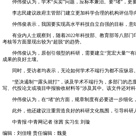
仲伟俊认为，学术“买卖”问题，应标本兼治。要“堵”，更要
李志民建议政府主管部门建立更加科学合理的机构评估导向
仲伟俊表示，我国要实现高水平科技自立自强的目标，意味
有业内人士观察到，随着2022年科技部、教育部等八部门
考核等方面显现出较为“超脱”的趋势。
仲伟俊认为，原创引领型的科研，需要建立“宽宏大量”“有
成果的良好土壤。
同时，受访者均表示，无论如何学术不端行为都不应纵容
“坚决遏制”“露头就打”，谈及学术不端行为，多部门的态度
写、代投论文或项目申报验收材料等”涉及其中。该文件还对
仲伟俊认为，在“堵”的方面，规章制度有必要进一步细化，
此外，他还建议注重营造良好的科研文化氛围，引导科研人员
中青报·中青网记者 张茜 实习生 刘璇
编辑：刘佳曈
责任编辑：魏曼