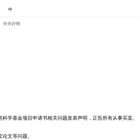
中
央央好物
科学基金项目申请书相关问题发表声明，正告所有从事买卖、
合体育
亚冬会
卖论文等问题。