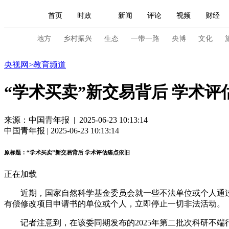
首页
时政
新闻
评论
视频
财经
人民领袖习近平
直播
海外频道
片库
iPanda
栏目大全
联播+
English
中国领导人
节目单
Монгол
听音
央视快评
微视频
习
地方
乡村振兴
生态
一带一路
央博
文化
教育
央视网
>
教育频道
总台春晚
网络春晚
共产党员网
秧纪录
“学术买卖”新交易背后 学术评
新闻
国内
国际
评论
经济
军事
来源：中国青年报 | 2025-06-23 10:13:14
中国青年报 | 2025-06-23 10:13:14
人民领袖习近平
联播+
热解读
天天学习
原标题：“学术买卖”新交易背后 学术评估痛点依旧
视频
小央视频
小央直播
直播中国
熊猫
正在加载
现场
前线
比划
快看
蓝海中国
新兵
近期，国家自然科学基金委员会就一些不法单位或个人通过
体育
直播
竞猜
2026年世界杯
2026年
有偿修改项目申请书的单位或个人，立即停止一切非法活动。
VIP会员
CCTV奥林匹克频道
生活体育大会
记者注意到，在该委同期发布的2025年第二批次科研不端