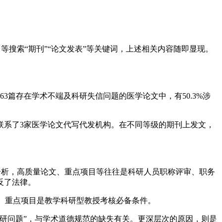
艺术
汽车
数智
5G
产业+
时尚
天气
才艺
网展
央央好物
等搜索“期刊”“论文发表”等关键词，上述相关内容随即显现。
篇存在学术不端及科研失信问题的医学论文中，有50.3%涉
系了3家医学论文代写代发机构。在不同等级的期刊上发文，
析，高质量论文、重点项目等往往是科研人员职称评审、职务
反了法律。
文、重点项目是教学科研型教授考核必备条件。
研问题”，与学术道德规范的缺失有关。更深层次的原因，则是