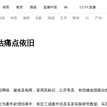
体育
教育
熊猫
直播中国
4K
CCTV.直播
式妙语
主持人
下载央视影音
热解读
天天学习
旅游
科普
健康
乐龄
阅读
艺术
数智
5G
产业+
纪录片网
国家大剧院
大型活动
估痛点依旧
科技
法治
文娱
人物
公益
图片
习式妙语
央视快评
央视网评
光华锐评
锋面
频道
VR/AR
4K专区
全景新闻
请入列
人生第一次
人生第二次
网络、媒体及电商，冒用其标识，公开售卖、有偿修改国家自然
冬奥会
CBA
NBA
中超
国足
国际足球
网球
综
体育江湖
文化体育
冰雪道路
足球道路
行为案件处理结果中，有近三成案件涉及买卖实验研究数据、买