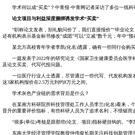
学术何以成“买卖”？中青报·中青网记者采访了多位一线科
财经
教育
乡村振兴
生态环境
一带一路
论文项目与利益深度捆绑诱发学术“买卖”
大国智造
大国展会
大国保险
云顶对话
“职称论文发表，别礼貌问价了，我们直接报价”“毕业论文，支
还有机构表示基金标书修改“成团”可以“立减”数千元；年中“预
某北方高校青年学者李凯(化名)透露，确有一些同行会购买
CCTV.节目官网
直播
节目单
栏目
片库
一篇发表于2022年的研究论文《国家卫生健康委员会医学科
及论文买卖、代写代投问题。
一位医疗行业人士透露，尽管通过一些代写、代发机构发表论
这3家机构报价在2.5万元到约8万元之间。
学术灰色产业链的需求背后是什么？
在某南方科研院所科技管理处工作人员李兰(化名)看来，个
晋升的重要评价指标，有些科研人员为了追求名利，不惜铤而
“很多(单位)考核是跟那些(论文、项目)指标硬挂钩的。”
东南大学经济管理学院教授仲伟俊长期关注科技创新管理与政