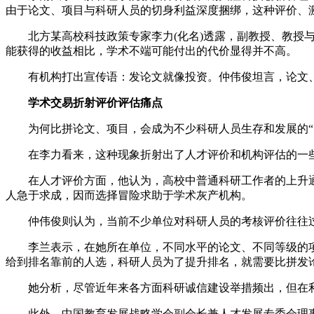
由于论文、项目与科研人员的切身利益深度捆绑，这种评价、
北方某高校科技政策专家李力(化名)透露，副教授、教授与
能获得的收益相比，学术不端可能付出的代价显得并不高。
有机构打出宣传语：发论文就像投资。仲伟俊坦言，论文、项
学术交易折射评价评估痛点
为何比拼论文、项目，会成为不少科研人员生存和发展的“
在李力看来，这种现象折射出了人才评价和机构评估的一
在人才评价方面，他认为，高校中普通科研工作者的上升通道
人急于求成，因而选择冒险求助于学术灰产机构。
仲伟俊则认为，当前不少单位对科研人员的考核评价往往过“
李兰表示，在她所在单位，不同水平的论文、不同等级的项
给到排名靠前的人选，科研人员为了提升排名，就需要比拼发
她分析，尽管近年来各方面科研诚信建设举措频出，但在利益
此外，中国教育发展战略学会副会长兼人才发展专委会理事长