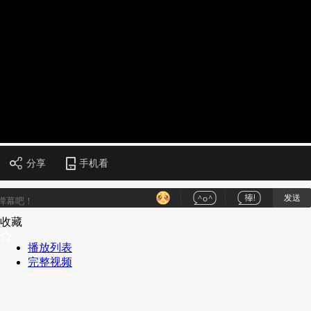
财经
教育
乡村振兴
生态环境
一带一路
央博
大国智造
大国展会
大国保险
云顶对话
云起
超
CCTV.节目官网
直播
节目单
栏目
片库
热播榜
分享
手机看
发送
收藏
播放列表
完整视频