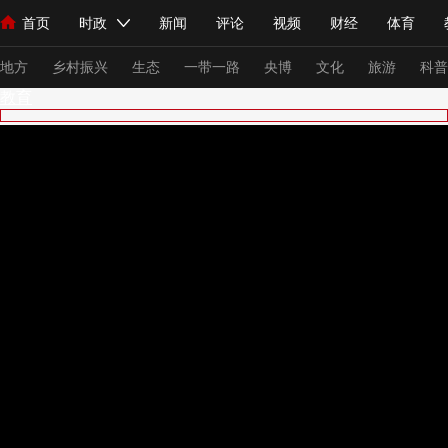
首页
时政
新闻
评论
视频
财经
体育
人民领袖习近平
直播
海外频道
片库
iPanda
栏目大全
联播+
English
中国领导人
节目单
Монгол
听音
央视快评
微视频
习式妙语
主持人
下
地方
乡村振兴
生态
一带一路
央博
文化
旅游
科普
教育
总台春晚
网络春晚
共产党员网
秧纪录
纪录片网
新闻
国内
国际
评论
经济
军事
科技
法
人民领袖习近平
联播+
热解读
天天学习
习式妙语
视频
小央视频
小央直播
直播中国
熊猫频道
V
现场
前线
比划
快看
蓝海中国
新兵请入列
体育
直播
竞猜
2026年世界杯
2026年冬奥会
VIP会员
CCTV奥林匹克频道
生活体育大会
体育江湖