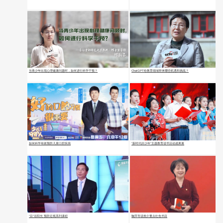
当青少年出现心理健康问题时，如何进行科学干预？
ChatGPT给教育领域带来哪些机遇和挑战？
如何科学有效预防儿童口腔疾病
“新时代好少年”主题教育读书活动成果展
“目”浴阳光 预防近视系列课程
鞠萍导读推介重点红色书目