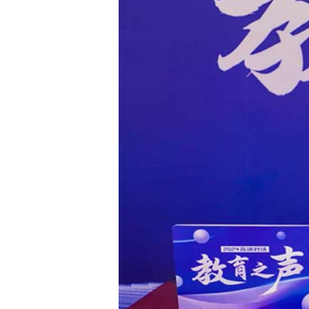
财经
教育
乡村振兴
生态环境
一带一路
大国智造
大国展会
大国保险
云顶对话
CCTV.节目官网
直播
节目单
栏目
片库