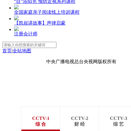
“目”浴阳光 预防近视系列课程
全国家庭亲子阅读线上培训课程
【凯叔讲故事】声律启蒙
注册会计师
首页
|
全站地图
京ICP备10003349号-1
中央广播电视总台
央视网
版权所有
CCTV-1
CCTV-2
CCTV-3
综 合
财 经
综 艺