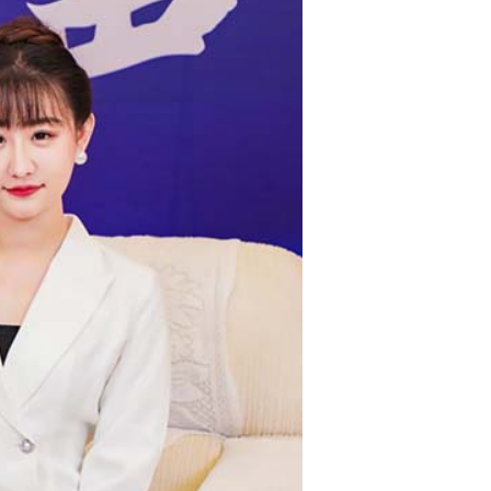
艺术
汽车
数智
5G
产业+
时尚
天气
才艺
网展
央央好物