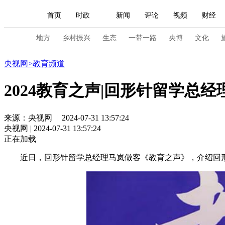
首页
时政
新闻
评论
视频
财经
人民领袖习近平
直播
海外频道
片库
iPanda
栏目大全
联播+
English
中国领导人
节目单
Монгол
听音
央视快评
微视频
习
地方
乡村振兴
生态
一带一路
央博
文化
教育
央视网
>
教育频道
总台春晚
网络春晚
共产党员网
秧纪录
2024教育之声|回形针留学总
新闻
国内
国际
评论
经济
军事
来源：央视网 | 2024-07-31 13:57:24
央视网 | 2024-07-31 13:57:24
人民领袖习近平
联播+
热解读
天天学习
正在加载
视频
小央视频
小央直播
直播中国
熊猫
近日，回形针留学总经理马岚做客《教育之声》，介绍回形
现场
前线
比划
快看
蓝海中国
新兵
体育
直播
竞猜
2026年世界杯
2026年
VIP会员
CCTV奥林匹克频道
生活体育大会