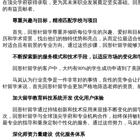
在顶尖学府获得录取，更为其未来职业发展奠定坚实基础。回
的有益贡献者。
尊重兴趣与目标，精准匹配学校与项目
首先，回形针留学尊重并倾听每位学生的兴趣、爱好和目标
历和学术背景，找出他们的独特优势和亮点，从而定位最适合
对适合且有前景的专业方向。通过这些步骤，回形针留学能够
不断探索新的服务模式和技术手段，以适应市场的变化和
回形针留学的客户中，大约有90%的学生成功申请到了美国排
马岚认为行业竞争是一件非常好的事情，良性的竞争会让行
针留学来说，首先回形针留学会更加严格地筛选老师的资质、
加大留学教育科技系统开发 优化用户体验
回形针留学通过持续创新和技术应用来迎接不断变化的留学
次，回形针留学与全球顶尖学府和专业机构合作，始终保持敏
最专业的指导和量身定制个性化的服务。通过这些努力，马岚
深化师资力量建设 优化服务体系