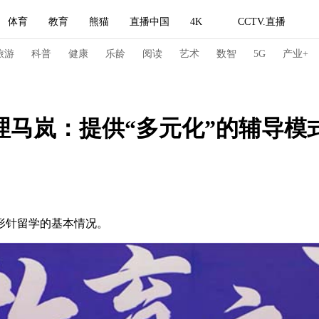
体育
教育
熊猫
直播中国
4K
CCTV.直播
式妙语
主持人
下载央视影音
热解读
天天学习
旅游
科普
健康
乐龄
阅读
艺术
数智
5G
产业+
纪录片网
国家大剧院
大型活动
经理马岚：提供“多元化”的辅导
科技
法治
文娱
人物
公益
图片
习式妙语
央视快评
央视网评
光华锐评
锋面
频道
VR/AR
4K专区
全景新闻
针留学的基本情况。
请入列
人生第一次
人生第二次
冬奥会
CBA
NBA
中超
国足
国际足球
网球
综
体育江湖
文化体育
冰雪道路
足球道路