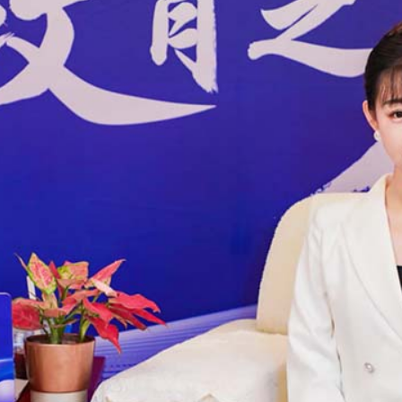
央博
非遗
文化
旅游
科普
健康
乐龄
阅读
云起
超级工厂
智敬中国
全民健康
颜选攻略
海洋
热播榜
总台企业白名单