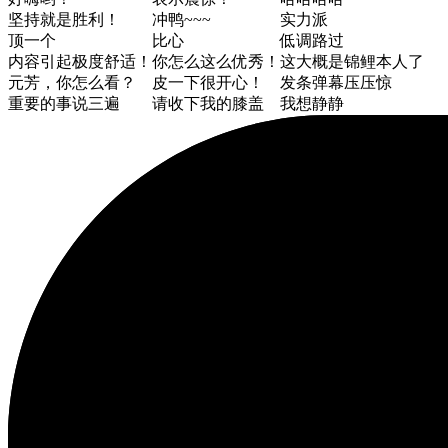
坚持就是胜利！
冲鸭~~~
实力派
顶一个
比心
低调路过
内容引起极度舒适！
你怎么这么优秀！
这大概是锦鲤本人了
元芳，你怎么看？
皮一下很开心！
发条弹幕压压惊
重要的事说三遍
请收下我的膝盖
我想静静