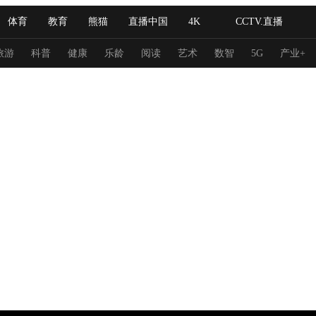
体育
教育
熊猫
直播中国
4K
CCTV.直播
式妙语
主持人
下载央视影音
热解读
天天学习
旅游
科普
健康
乐龄
阅读
艺术
数智
5G
产业+
纪录片网
国家大剧院
大型活动
科技
法治
文娱
人物
公益
图片
习式妙语
央视快评
央视网评
光华锐评
锋面
频道
VR/AR
4K专区
全景新闻
请入列
人生第一次
人生第二次
冬奥会
CBA
NBA
中超
国足
国际足球
网球
综
体育江湖
文化体育
冰雪道路
足球道路