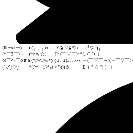
(lll￢ω￢)
o(╥﹏╥)o
ヾ(≧▽≦*)o
╮(╯▽╰)╭
(*￣3￣)╭
(☆ｗ☆)
[]~(￣▽￣)~*
(..•˘_˘•..)
o(￣ヘ￣o＃)
～(￣▽￣～)(～￣▽￣)
o(*////▽////*)o
(∪｡∪)｡｡｡zzz
*(੭*ˊᵕˋ)੭*ଘ
>°))))彡
Σ（ ° △ °|||）︴
(´▽`ʃ♡ƪ)