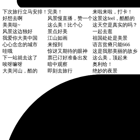
下次旅行立马安排！
完美！
来啦来啦，打卡！
好想去啊
风景慢直播，赞一个
这景这feel，酷酷的
美美哒~
这么美！比个心
这天空是真实的吗？
风景这边独好
景点好美
一起去逛
我爱你大美中国
江山如画
祖国处处是美景
心心念念的城市
来报到
语言贫瘠只能666
哇哦
惊讶又期待的眼神
这是我那美丽的故乡
下一站就去这了
票已订好准备出发
这么美，顶起来
唉呀嘛呀
暗中观察
奥利给！
大美河山，酷的
即刻去旅行
绝妙的夜景