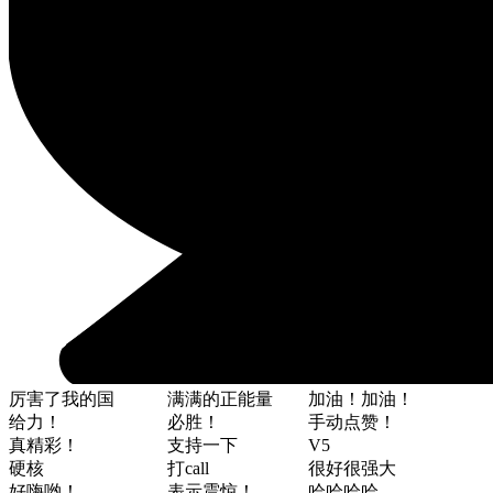
厉害了我的国
满满的正能量
加油！加油！
给力！
必胜！
手动点赞！
真精彩！
支持一下
V5
硬核
打call
很好很强大
好嗨哟！
表示震惊！
哈哈哈哈