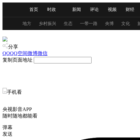
首页
时政
新闻
评论
视频
财经
人民领袖习近平
直播
海外频道
片库
iPanda
栏目大全
联播+
English
中国领导人
节目单
Монгол
听音
央视快评
微视频
习
地方
乡村振兴
生态
一带一路
央博
文化
教育
总台春晚
网络春晚
共产党员网
秧纪录
分享
QQ
QQ空间
微博
微信
复制页面地址
新闻
国内
国际
评论
经济
军事
人民领袖习近平
联播+
热解读
天天学习
手机看
视频
小央视频
小央直播
直播中国
熊猫
现场
前线
比划
快看
蓝海中国
新兵
央视影音APP
随时随地都能看
体育
直播
竞猜
2026年世界杯
2026年
弹幕
发送
VIP会员
CCTV奥林匹克频道
生活体育大会