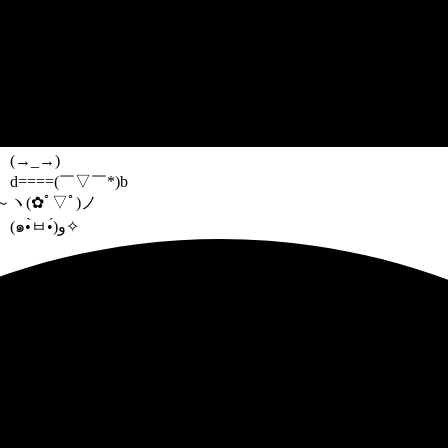
(→_→)
d====(￣▽￣*)b
～
ヽ(✿ﾟ▽ﾟ)ノ
(๑•̀ㅂ•́)و✧