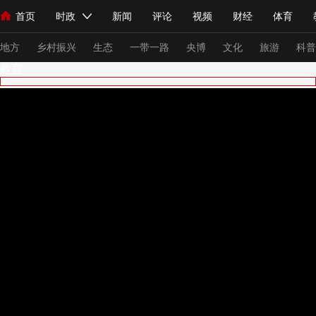
首页
时政
新闻
评论
视频
财经
体育
人民领袖习近平
直播
海外频道
片库
iPanda
栏目大全
联播+
English
中国领导人
节目单
Монгол
听音
央视快评
微视频
习式妙语
主持人
下
地方
乡村振兴
生态
一带一路
央博
文化
旅游
科普
教育
总台春晚
网络春晚
共产党员网
秧纪录
纪录片网
新闻
国内
国际
评论
经济
军事
科技
法
人民领袖习近平
联播+
热解读
天天学习
习式妙语
视频
小央视频
小央直播
直播中国
熊猫频道
V
现场
前线
比划
快看
蓝海中国
新兵请入列
体育
直播
竞猜
2026年世界杯
2026年冬奥会
VIP会员
CCTV奥林匹克频道
生活体育大会
体育江湖