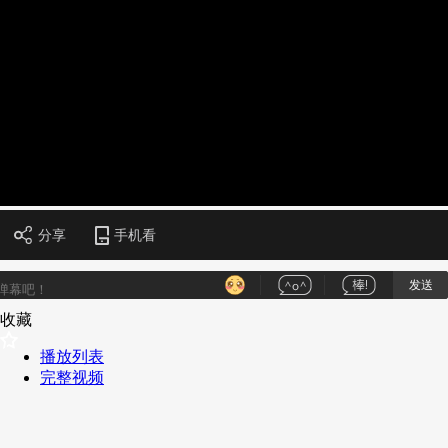
财经
教育
乡村振兴
生态环境
一带一路
央博
大国智造
大国展会
大国保险
云顶对话
云起
超
CCTV.节目官网
直播
节目单
栏目
片库
收视榜
分享
手机看
发送
收藏
播放列表
完整视频