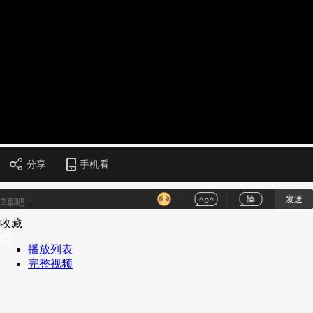
财经
教育
乡村振兴
生态环境
一带一路
央博
大国智造
大国展会
大国保险
云顶对话
云起
超
CCTV.节目官网
直播
节目单
栏目
片库
收视榜
分享
手机看
发送
收藏
播放列表
完整视频