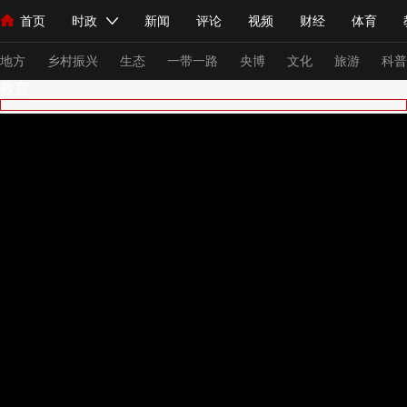
首页
时政
新闻
评论
视频
财经
体育
人民领袖习近平
直播
海外频道
片库
iPanda
栏目大全
联播+
English
中国领导人
节目单
Монгол
听音
央视快评
微视频
习式妙语
主持人
下
地方
乡村振兴
生态
一带一路
央博
文化
旅游
科普
教育
总台春晚
网络春晚
共产党员网
秧纪录
纪录片网
新闻
国内
国际
评论
经济
军事
科技
法
人民领袖习近平
联播+
热解读
天天学习
习式妙语
视频
小央视频
小央直播
直播中国
熊猫频道
V
现场
前线
比划
快看
蓝海中国
新兵请入列
体育
直播
竞猜
2026年世界杯
2026年冬奥会
VIP会员
CCTV奥林匹克频道
生活体育大会
体育江湖