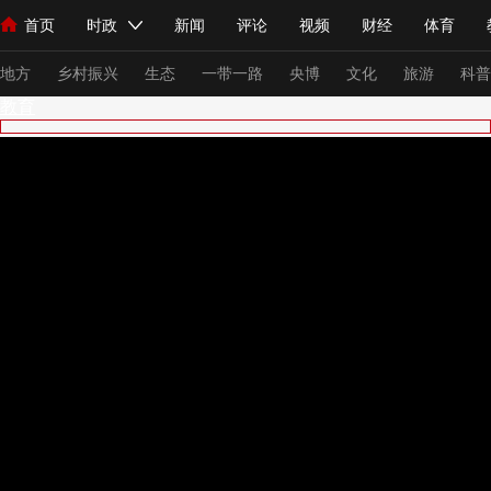
首页
时政
新闻
评论
视频
财经
体育
人民领袖习近平
直播
海外频道
片库
iPanda
栏目大全
联播+
English
中国领导人
节目单
Монгол
听音
央视快评
微视频
习式妙语
主持人
下
地方
乡村振兴
生态
一带一路
央博
文化
旅游
科普
教育
总台春晚
网络春晚
共产党员网
秧纪录
纪录片网
新闻
国内
国际
评论
经济
军事
科技
法
人民领袖习近平
联播+
热解读
天天学习
习式妙语
视频
小央视频
小央直播
直播中国
熊猫频道
V
现场
前线
比划
快看
蓝海中国
新兵请入列
体育
直播
竞猜
2026年世界杯
2026年冬奥会
VIP会员
CCTV奥林匹克频道
生活体育大会
体育江湖